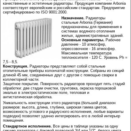
качественные и эстетичные радиаторы. Продукция компании Arbonia
соответствует европейским и российским стандартам. Предприятие
сертифицировано по ISO 9001:2000.
Назначение.
Радиаторы
стальные Arbonia (Германия)
предназначены для применения в
системах водяного отопления
жилых, административных зданий.
Основные параметры.
Рабочее
давление - 10 атмосфер,
опрессовочное - 16 атмосфер.
Максимальная температура
теплоносителя - 120 С. Уровень Ph =
7,5 - 8,5.
Конструкция.
Радиаторы представляют собой стальные
отопительные приборы колончатой конструкции. Собраны из секций
длиной 45 мм, соединенных друг с другом с помощью сварки в
коллекторной части.
Защитное покрытие. Поверхность радиаторов проходит пять стадий
обработки: две стадии очистки, грунтовка, окраска порошковой
эмалью в электростатическом поле, тепловая и
антистатическая обработка.
Уникальность конструкции этого радиатора (большой диапазон
размеров: высота, длина, глубина, широкая гамма цветов,
возмоэжность углового и радиусного исполнения, любые варианты
подводки) позволяет удачно интегрировать его в любой интерьер
помещения.
Стандартное исполнение.
Все цены в таблице указаны за одну
секцию радиатора с боковой подводкой 3/4 или 1/2", белого цвета.