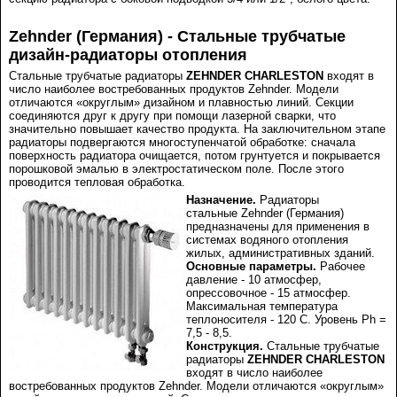
Zehnder (Германия) - Стальные трубчатые
дизайн-радиаторы отопления
Стальные трубчатые радиаторы
ZEHNDER CHARLESTON
входят в
число наиболее востребованных продуктов
Zehnder.
Модели
отличаются «округлым» дизайном и плавностью линий. Секции
соединяются друг к другу при помощи лазерной сварки, что
значительно повышает качество продукта. На заключительном этапе
радиаторы подвергаются многоступенчатой обработке
:
сначала
поверхность радиатора очищается, потом грунтуется и покрывается
порошковой эмалью в электростатическом поле. После этого
проводится тепловая обработка.
Назначение.
Радиаторы
стальные
Zehnder
(Германия)
предназначены для применения в
системах водяного отопления
жилых, административных зданий.
Основные параметры.
Рабочее
давление - 10 атмосфер,
опрессовочное - 15 атмосфер.
Максимальная температура
теплоносителя - 120 С. Уровень Ph =
7,5 - 8,5.
Конструкция.
Стальные трубчатые
радиаторы
ZEHNDER CHARLESTON
входят в число наиболее
востребованных продуктов
Zehnder.
Модели отличаются «округлым»