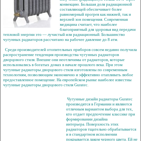
конвекцию. Большая доля радиационной
составляющей обеспечивает более
равномерный прогрев как нижней, так и
верхней зон помещения. Современная
медицина считает, что наиболее
благоприятный для здоровья вид передачи
тепловой энергии это — лучистый или радиационный. Большинство
чугунных радиаторов рассчитано на рабочее давление до 8 атм.
Среди производителей отопительных приборов совсем недавно получила
распространение тенденция производства чугунных радиаторов
дворцового стиля. Внешне они неотличимы от радиаторов, которые
использовались в богатых домах в начале прошлого века. При этом
чугунные радиаторы дворцового стиля изготовлены по современным
технологиям, позволяющим экономично и эффективно отапливать любое
предоставленное помещение. На европейском рынке наиболее известны
чугунные радиаторы дворцового стиля Guratec.
Чугунные дизайн радиаторы Guratec
производятся в Германии и являются
отличным вариантом выбора для тех,
кто отдает предпочтение классике при
формировании дизайна
интерьера. Поверхность этих
радиаторов тщательно обрабатывается
и в стандартном исполнении
покрывается лаком черного цвета. Ей не