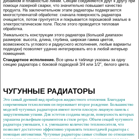
дизайном и плавностью линий. Секции соединяются друг к другу при
помощи лазерной сварки, что значительно повышает качество
продукта. На заключительном этапе радиаторы подвергаются
многоступенчатой обработке
:
сначала поверхность радиатора
очищается, потом грунтуется и покрывается порошковой эмалью в
электростатическом поле. После этого проводится тепловая
обработка.
Уникальность конструкции этого радиатора (большой диапазон
размеров: высота, длина, глубина, широкая гамма цветов,
возмоэжность углового и радиусного исполнения, любые варианты
подводки) позволяет удачно интегрировать его в любой интерьер
помещения.
Стандартное исполнение.
Все цены в таблице указаны за одну
секцию радиатора с боковой подводкой 3/4 или 1/2", белого цвета.
ЧУГУННЫЕ РАДИАТОРЫ
Это самый древний вид приборов жидкостного отопления. Благодаря
современным технологиям он переживает второе рождение. Большинство
моделей чугунных радиаторов имеют почти плоскую лицевую панель с
закругленными углами. Для эстетов созданы модели, поверхность которых
украшена рельефным орнаментом в стиле ретро. Объем секций чугунного
радиатора уменьшен, т. к. уменьшено количество теплоносителя, что
позволяет достаточно эффективно управлять теплоотдачей радиатора с
помощью автоматики. Чугунные радиаторы самые стойкие по отношению