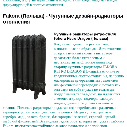
к коррозии, и другим агрессивным воздействиям, содержащимся в воде
циркулирующей в системе отопления.
Fakora (Польша) - Чугунные дизайн-радиаторы
отопления
Чугунные радиаторы ретро-стиля
Fakora Retro Dragon (Польша)
Чугунные радиаторы ретро-стиля,
выполненные по образцам 18-го столетия,
создают нужный акцент в интерьере,
делают его более интересным и
нестандартным. Стилизованные под
старину чугунные радиаторы FAKORA
RETRO DRAGON (Польша), в отличие от
традиционных систем отопления, не нужно
маскировать декоративными решетками
или фиктивной перегородкой, потому как
они сами по себе служат не только для
поддержания тепла в доме, но и являются
элементом декора, подчеркивающего
индивидуальность убранства вашего
жилища. Польские радиаторы предлагаются потребителю в различных
вариациях установки и цветовых решениях. Из доступных цветов –
серебро, медь, золото, бронза, благородный зеленый, строгий черный,
глубокий фиолетовый. Все модели радиаторов, которые выпускает фабрика
Fakora, имеют термоустойчивое лаковое покрытие и долгий срок